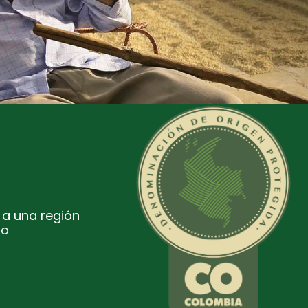
 a una región
no