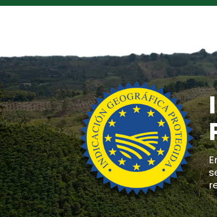
E
s
r