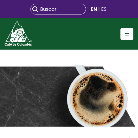
EN
| ES